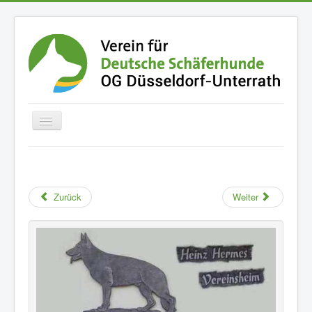
Home
Der Verein
Zurück
Weiter
Termine
Fotoalben
Der Schäferhund
Buchempfehlungen
Downloads