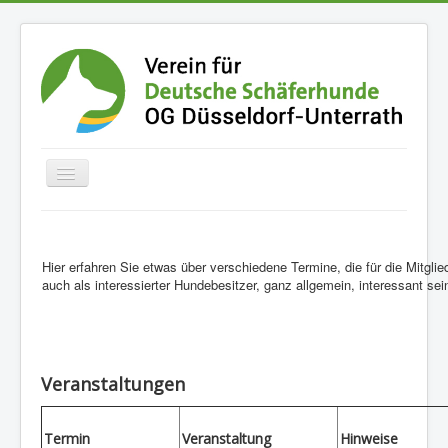
Home
Der Verein
Hier erfahren Sie etwas über verschiedene Termine, die für die Mitgli
auch als interessierter Hundebesitzer, ganz allgemein, interessant sei
Termine
Fotoalben
Der Schäferhund
Veranstaltungen
Buchempfehlungen
Downloads
Termin
Veranstaltung
Hinweise