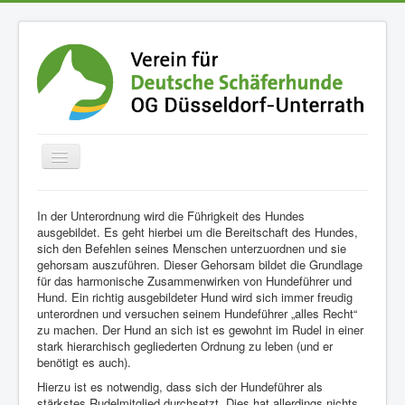
Home
In der Unterordnung wird die Führigkeit des Hundes
ausgebildet. Es geht hierbei um die Bereitschaft des Hundes,
Der Verein
sich den Befehlen seines Menschen unterzuordnen und sie
Termine
gehorsam auszuführen. Dieser Gehorsam bildet die Grundlage
für das harmonische Zusammenwirken von Hundeführer und
Fotoalben
Hund. Ein richtig ausgebildeter Hund wird sich immer freudig
unterordnen und versuchen seinem Hundeführer „alles Recht“
Der Schäferhund
zu machen. Der Hund an sich ist es gewohnt im Rudel in einer
stark hierarchisch gegliederten Ordnung zu leben (und er
Buchempfehlungen
benötigt es auch).
Downloads
Hierzu ist es notwendig, dass sich der Hundeführer als
stärkstes Rudelmitglied durchsetzt. Dies hat allerdings nichts