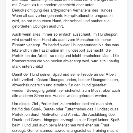
Links
mit Gewalt zu tun sondern geschieht eher unter
Berücksichtigung des arttypischen Verhaltens des Hundes.
Kontakt
Wenn all das vorher genannte komplikationsfrei umgesetzt
wird, so hat man einen Hund, der schnell und sauber alle
Impressum
geforderten Übungen ausführt.
Auch wenn alles immer so einfach ausschaut, im Hundesport
wird sowohl vom Hund als auch vom Menschen ein hoher
Einsatz verlangt. Es bedarf vieler Übungsstunden bis das was
letztendlich die Faszination im Hundesport ausmacht, die
Perfektion der Arbeit, so ruhig und leicht erscheinen lässt. Die
Konzentration die von beiden abverlangt wird, wird allzu häufig
stark unterschätzt.
Damit der Hund seinen Spaß und seine Freude an der Arbeit
nicht verliert müssen Übungsstunden, besser Übungsminuten,
abwechslungsreich und attraktiv für den Hund gestaltet
werden. Bewegung gehört hier sicherlich zum Muss, aber auch
alle anderen Sinne des Hundes wollen gefordert werden.
Um dieses Ziel „Perfektion“ zu erreichen bedient man sich
häufig des Spiel-, Beute- oder Futtertriebes des Hundes; quasi
Perfektion durch Motivation und Anreiz. Die Ausbildung über
Druck und Gewalt hingegen erzeugt in aller Regel keinen Spaß
beim Hund und auch beim Menschen wird eher nur Frust
erzeugt. Gemeinsames, abwechslungsreiches Training macht